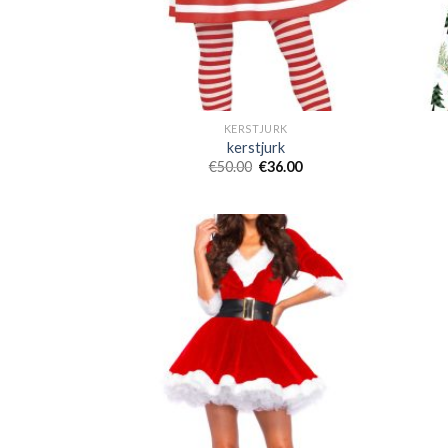
KERSTJURK
kerstjurk
€
50.00
€
36.00