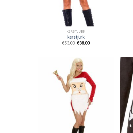
KERSTJURK
kerstjurk
€
53.00
€
38.00