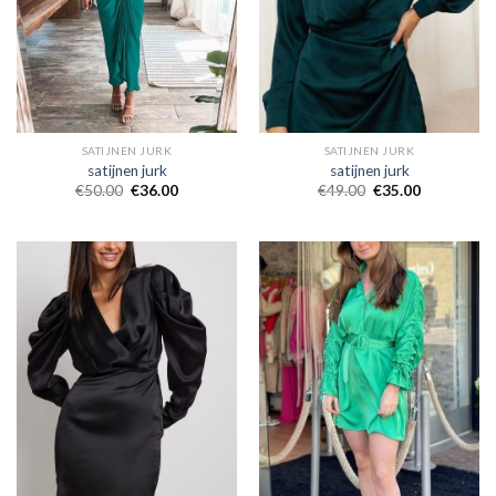
SATIJNEN JURK
SATIJNEN JURK
satijnen jurk
satijnen jurk
€
50.00
€
36.00
€
49.00
€
35.00