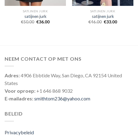
SATIJNEN JURK
SATIJNEN JURK
satijnen jurk
satijnen jurk
€
50.00
€
36.00
€
46.00
€
33.00
NEEM CONTACT OP MET ONS
Adres:
4906 Ebbtide Way, San Diego, CA 92154 United
States
Voor oproep:
+1 646 868 9032
E-mailadres:
smithtom236@yahoo.com
BELEID
Privacybeleid