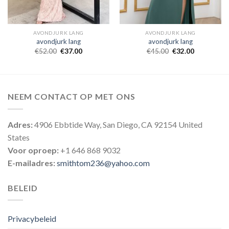
AVONDJURK LANG
AVONDJURK LANG
avondjurk lang
avondjurk lang
€
52.00
€
37.00
€
45.00
€
32.00
NEEM CONTACT OP MET ONS
Adres:
4906 Ebbtide Way, San Diego, CA 92154 United
States
Voor oproep:
+1 646 868 9032
E-mailadres:
smithtom236@yahoo.com
BELEID
Privacybeleid