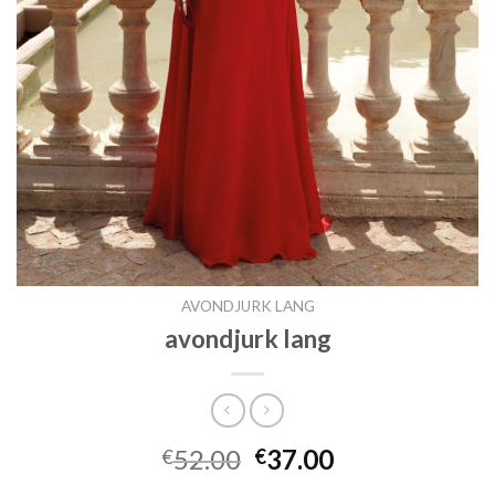
AVONDJURK LANG
avondjurk lang
52.00
37.00
€
€