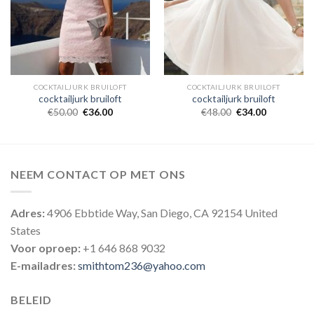
COCKTAILJURK BRUILOFT
COCKTAILJURK BRUILOFT
cocktailjurk bruiloft
cocktailjurk bruiloft
€
50.00
€
36.00
€
48.00
€
34.00
NEEM CONTACT OP MET ONS
Adres:
4906 Ebbtide Way, San Diego, CA 92154 United
States
Voor oproep:
+1 646 868 9032
E-mailadres:
smithtom236@yahoo.com
BELEID