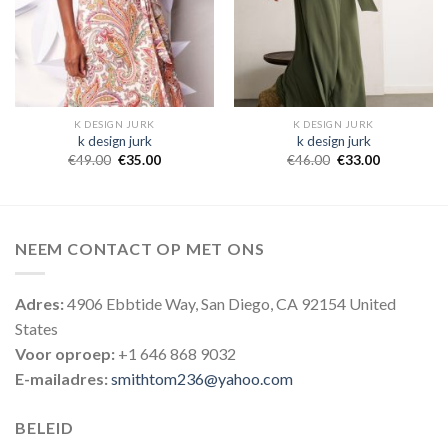
K DESIGN JURK
K DESIGN JURK
k design jurk
k design jurk
€
49.00
€
35.00
€
46.00
€
33.00
NEEM CONTACT OP MET ONS
Adres:
4906 Ebbtide Way, San Diego, CA 92154 United
States
Voor oproep:
+1 646 868 9032
E-mailadres:
smithtom236@yahoo.com
BELEID