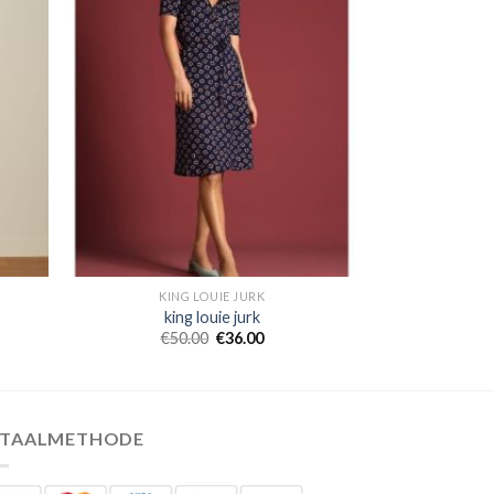
KING LOUIE JURK
king louie jurk
€
50.00
€
36.00
ETAALMETHODE