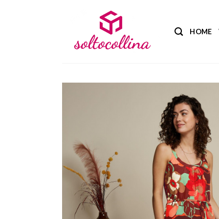
Ga
naar
inhoud
HOME