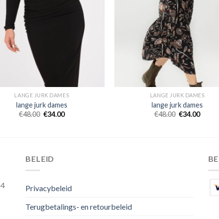
LANGE JURK DAMES
LANGE JURK DAMES
lange jurk dames
lange jurk dames
€
48.00
€
34.00
€
48.00
€
34.00
BELEID
B
54
Privacybeleid
Terugbetalings- en retourbeleid