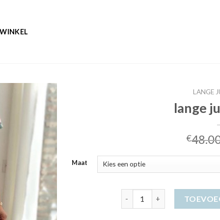
WINKEL
LANGE 
lange j
48.0
€
Maat
lange jurk dames aantal
TOEVOE