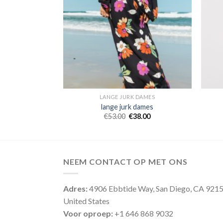
DAMES
LANGE JURK DAMES
dames
lange jurk dames
7.00
€
53.00
€
38.00
NEEM CONTACT OP MET ONS
Adres:
4906 Ebbtide Way, San Diego, CA 921
United States
Voor oproep:
+1 646 868 9032