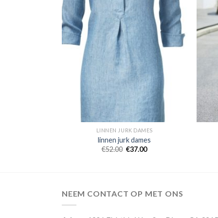
 DAMES
LINNEN JURK DAMES
 dames
linnen jurk dames
3.00
€
52.00
€
37.00
NEEM CONTACT OP MET ONS