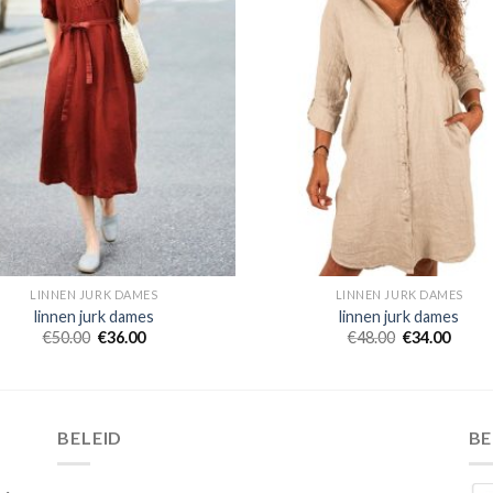
LINNEN JURK DAMES
LINNEN JURK DAMES
linnen jurk dames
linnen jurk dames
€
50.00
€
36.00
€
48.00
€
34.00
BELEID
B