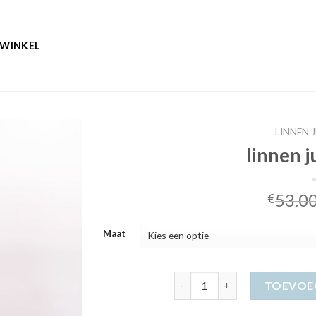
WINKEL
LINNEN 
linnen 
53.0
€
Maat
linnen jurk dames aantal
TOEVOE