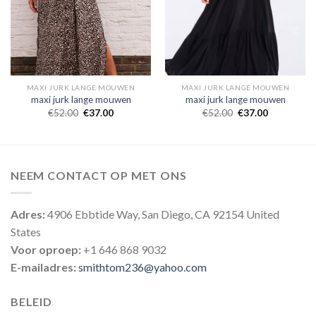
MAXI JURK LANGE MOUWEN
MAXI JURK LANGE MOUWEN
maxi jurk lange mouwen
maxi jurk lange mouwen
€
52.00
€
37.00
€
52.00
€
37.00
NEEM CONTACT OP MET ONS
Adres:
4906 Ebbtide Way, San Diego, CA 92154 United
States
Voor oproep:
+1 646 868 9032
E-mailadres:
smithtom236@yahoo.com
BELEID