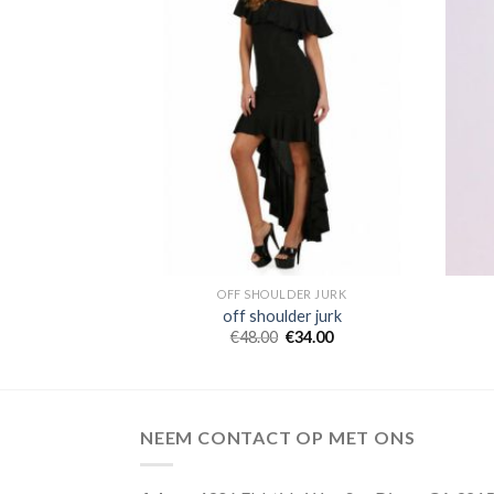
R JURK
OFF SHOULDER JURK
r jurk
off shoulder jurk
8.00
€
48.00
€
34.00
NEEM CONTACT OP MET ONS