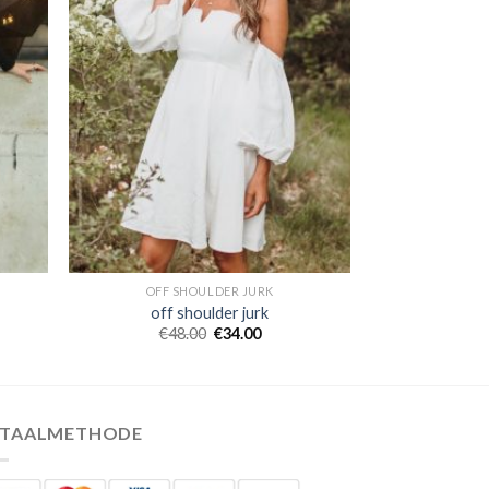
OFF SHOULDER JURK
off shoulder jurk
€
48.00
€
34.00
ETAALMETHODE