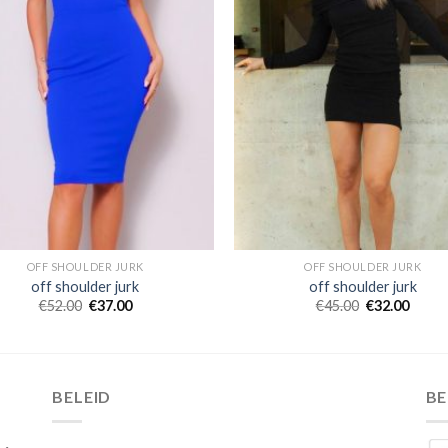
OFF SHOULDER JURK
OFF SHOULDER JURK
off shoulder jurk
off shoulder jurk
€
52.00
€
37.00
€
45.00
€
32.00
BELEID
B