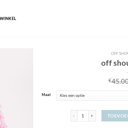
WINKEL
OFF SHO
off sho
45.0
€
Maat
off shoulder jurk aantal
TOEVOE