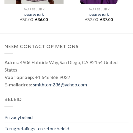
PAARSE JURK
PAARSE JURK
paarse jurk
paarse jurk
€
50.00
€
36.00
€
52.00
€
37.00
NEEM CONTACT OP MET ONS
Adres:
4906 Ebbtide Way, San Diego, CA 92154 United
States
Voor oproep:
+1 646 868 9032
E-mailadres:
smithtom236@yahoo.com
BELEID
Privacybeleid
Terugbetalings- en retourbeleid