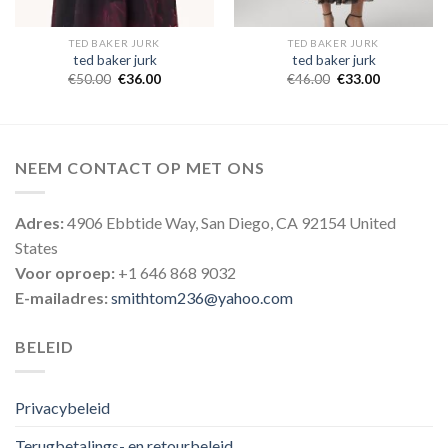
TED BAKER JURK
TED BAKER JURK
ted baker jurk
ted baker jurk
€
50.00
€
36.00
€
46.00
€
33.00
NEEM CONTACT OP MET ONS
Adres:
4906 Ebbtide Way, San Diego, CA 92154 United
States
Voor oproep:
+1 646 868 9032
E-mailadres:
smithtom236@yahoo.com
BELEID
Privacybeleid
Terugbetalings- en retourbeleid