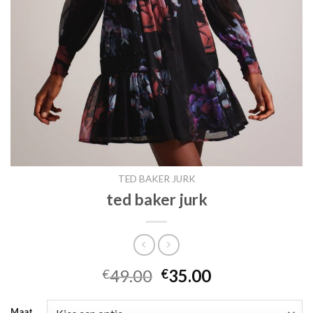
TED BAKER JURK
ted baker jurk
49.00
35.00
€
€
Maat