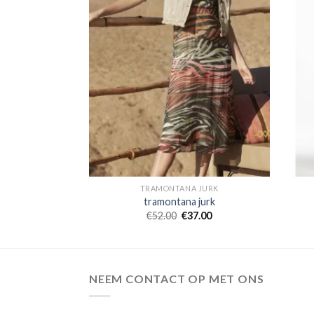
 JURK
TRAMONTANA JURK
 jurk
tramontana jurk
2.00
€
52.00
€
37.00
NEEM CONTACT OP MET ONS