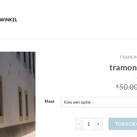
WINKEL
TRAMON
tramon
50.0
€
Maat
tramontana jurk aantal
TOEVOE