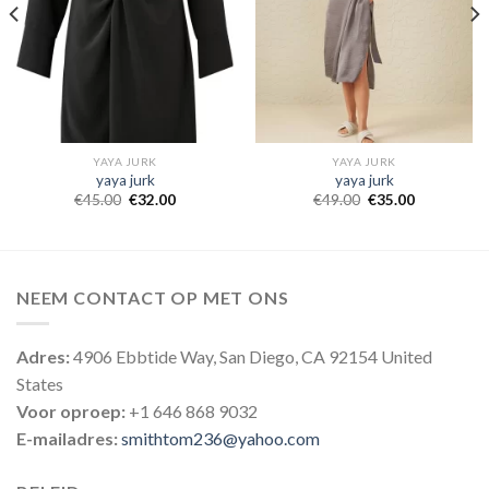
YAYA JURK
YAYA JURK
yaya jurk
yaya jurk
€
45.00
€
32.00
€
49.00
€
35.00
NEEM CONTACT OP MET ONS
Adres:
4906 Ebbtide Way, San Diego, CA 92154 United
States
Voor oproep:
+1 646 868 9032
E-mailadres:
smithtom236@yahoo.com