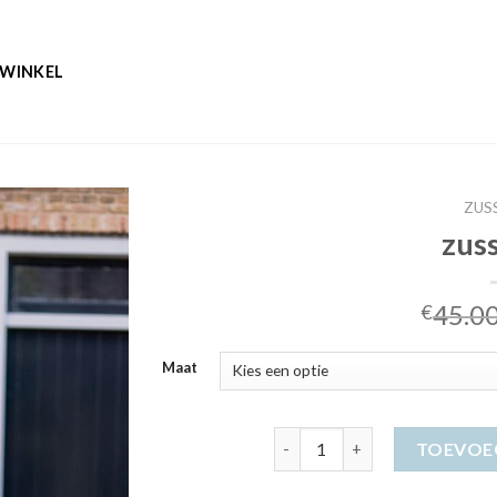
WINKEL
ZUS
zuss
45.0
€
Maat
zusss jurk aantal
TOEVOE