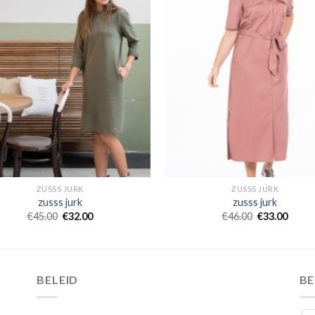
ZUSSS JURK
ZUSSS JURK
zusss jurk
zusss jurk
€
45.00
€
32.00
€
46.00
€
33.00
BELEID
B