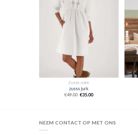
RK
ZUSSS JURK
rk
zusss jurk
7.00
€
49.00
€
35.00
NEEM CONTACT OP MET ONS