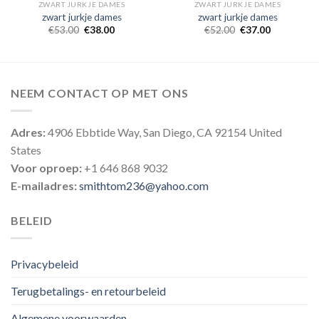
ZWART JURKJE DAMES
ZWART JURKJE DAMES
zwart jurkje dames
zwart jurkje dames
€
53.00
€
38.00
€
52.00
€
37.00
NEEM CONTACT OP MET ONS
Adres:
4906 Ebbtide Way, San Diego, CA 92154 United
States
Voor oproep:
+1 646 868 9032
E-mailadres:
smithtom236@yahoo.com
BELEID
Privacybeleid
Terugbetalings- en retourbeleid
Algemene voorwaarden