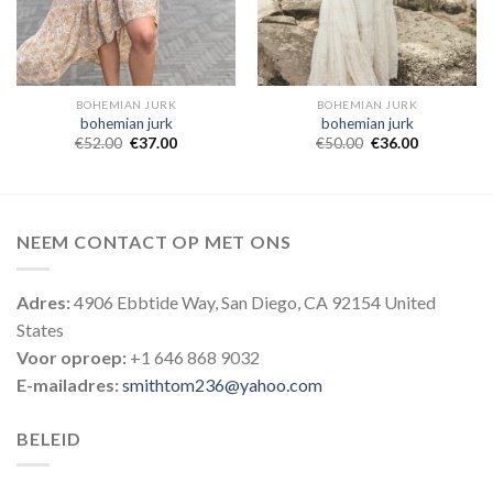
BOHEMIAN JURK
BOHEMIAN JURK
bohemian jurk
bohemian jurk
€
52.00
€
37.00
€
50.00
€
36.00
NEEM CONTACT OP MET ONS
Adres:
4906 Ebbtide Way, San Diego, CA 92154 United
States
Voor oproep:
+1 646 868 9032
E-mailadres:
smithtom236@yahoo.com
BELEID