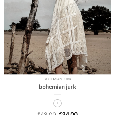
BOHEMIAN JURK
bohemian jurk
48.00
34.00
€
€