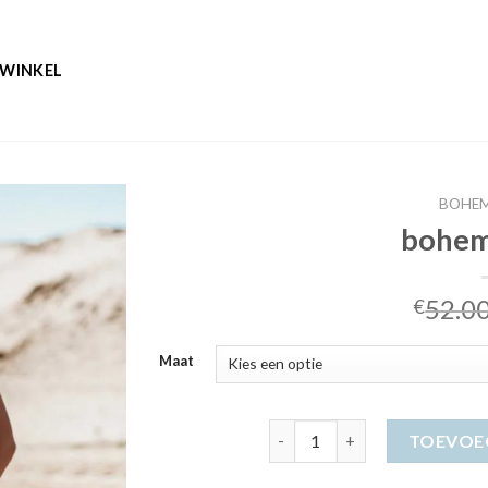
WINKEL
BOHEM
bohem
52.0
€
Maat
bohemian jurk aantal
TOEVOE