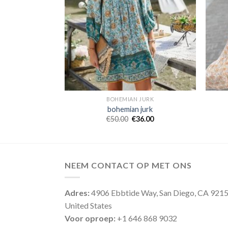
JURK
BOHEMIAN JURK
jurk
bohemian jurk
4.00
€
50.00
€
36.00
NEEM CONTACT OP MET ONS
Adres:
4906 Ebbtide Way, San Diego, CA 921
United States
Voor oproep:
+1 646 868 9032