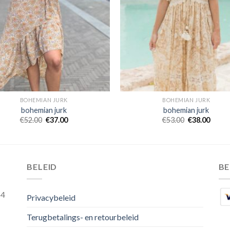
BOHEMIAN JURK
BOHEMIAN JURK
bohemian jurk
bohemian jurk
€
52.00
€
37.00
€
53.00
€
38.00
BELEID
B
54
Privacybeleid
Terugbetalings- en retourbeleid