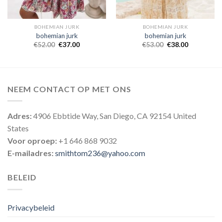
BOHEMIAN JURK
BOHEMIAN JURK
bohemian jurk
bohemian jurk
€
52.00
€
37.00
€
53.00
€
38.00
NEEM CONTACT OP MET ONS
Adres:
4906 Ebbtide Way, San Diego, CA 92154 United
States
Voor oproep:
+1 646 868 9032
E-mailadres:
smithtom236@yahoo.com
BELEID
Privacybeleid