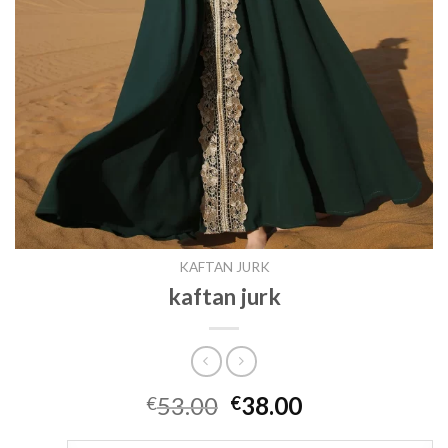
KAFTAN JURK
kaftan jurk
53.00
38.00
€
€