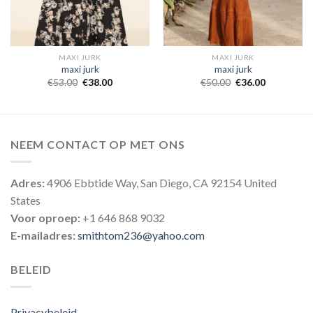
MAXI JURK
MAXI JURK
maxi jurk
maxi jurk
€
53.00
€
38.00
€
50.00
€
36.00
NEEM CONTACT OP MET ONS
Adres:
4906 Ebbtide Way, San Diego, CA 92154 United
States
Voor oproep:
+1 646 868 9032
E-mailadres:
smithtom236@yahoo.com
BELEID
Privacybeleid