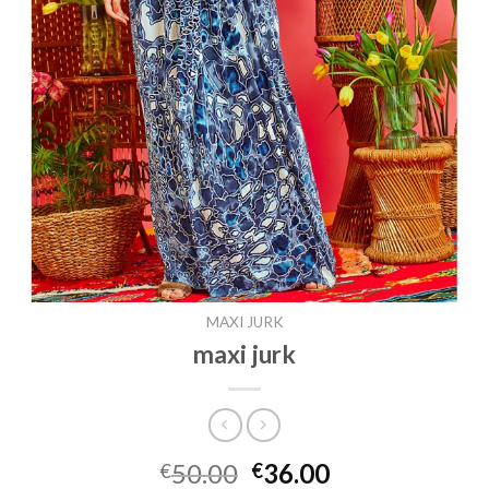
MAXI JURK
maxi jurk
50.00
36.00
€
€