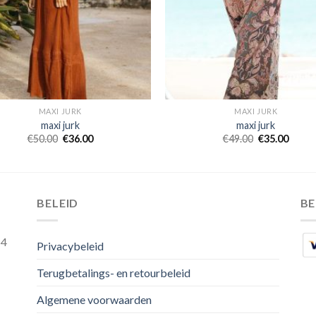
MAXI JURK
MAXI JURK
maxi jurk
maxi jurk
€
50.00
€
36.00
€
49.00
€
35.00
BELEID
B
54
Privacybeleid
Terugbetalings- en retourbeleid
Algemene voorwaarden