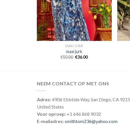
RK
MAXI JURK
k
maxi jurk
5.00
€
50.00
€
36.00
NEEM CONTACT OP MET ONS
Adres:
4906 Ebbtide Way, San Diego, CA 921
United States
Voor oproep:
+1 646 868 9032
E-mailadres:
smithtom236@yahoo.com