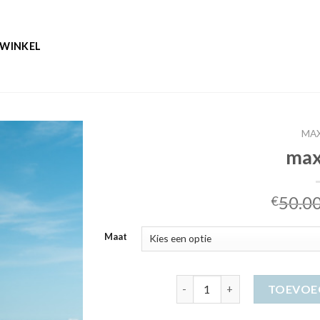
WINKEL
MAX
max
50.0
€
Maat
maxi jurk aantal
TOEVOE