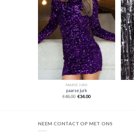
URK
PAARSE JURK
urk
paarse jurk
2.00
€
48.00
€
34.00
NEEM CONTACT OP MET ONS