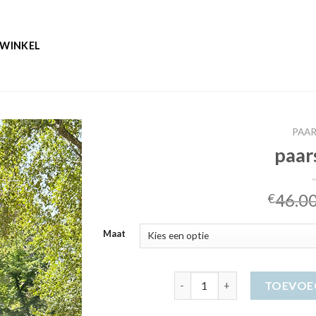
WINKEL
PAAR
paar
46.0
€
Maat
paarse jurk aantal
TOEVOE