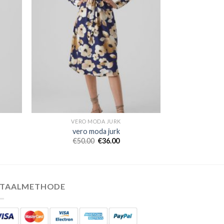
VERO MODA JURK
vero moda jurk
€
50.00
€
36.00
ETAALMETHODE