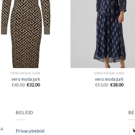
VERO MODA JURK
VERO MODA JURK
vero moda jurk
vero moda jurk
€
45.00
€
32.00
€
53.00
€
38.00
BELEID
B
54
Privacybeleid