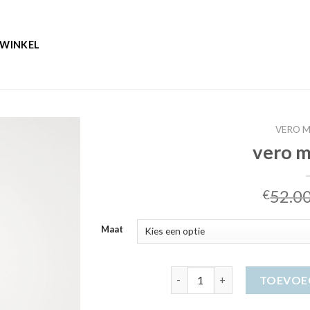
WINKEL
VERO 
vero m
52.0
€
Maat
vero moda jurk aantal
TOEVOE