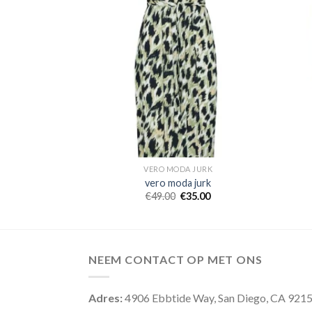
JURK
VERO MODA JURK
jurk
vero moda jurk
4.00
€
49.00
€
35.00
NEEM CONTACT OP MET ONS
Adres:
4906 Ebbtide Way, San Diego, CA 921