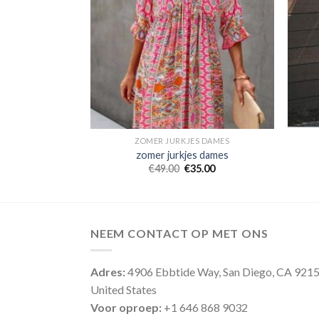
S DAMES
ZOMER JURKJES DAMES
s dames
zomer jurkjes dames
2.00
€
49.00
€
35.00
NEEM CONTACT OP MET ONS
Adres:
4906 Ebbtide Way, San Diego, CA 921
United States
Voor oproep:
+1 646 868 9032