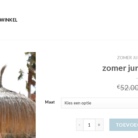
WINKEL
ZOMER JU
zomer ju
52.0
€
Maat
zomer jurkjes dames aantal
TOEVOE