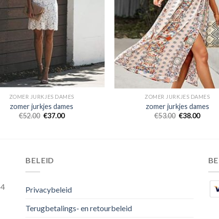
ZOMER JURKJES DAMES
ZOMER JURKJES DAMES
zomer jurkjes dames
zomer jurkjes dames
€
52.00
€
37.00
€
53.00
€
38.00
BELEID
B
54
Privacybeleid
Terugbetalings- en retourbeleid